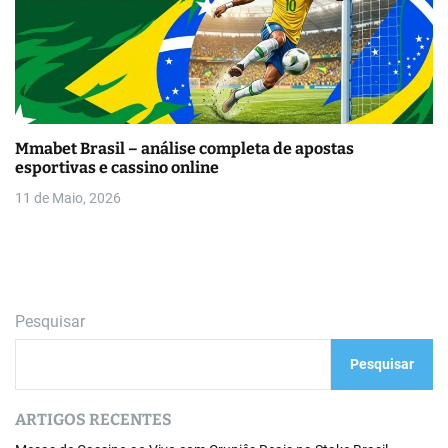
Mmabet Brasil – análise completa de apostas
esportivas e cassino online
11 de Maio, 2026
Pesquisar
Pesquisar
ARTIGOS RECENTES