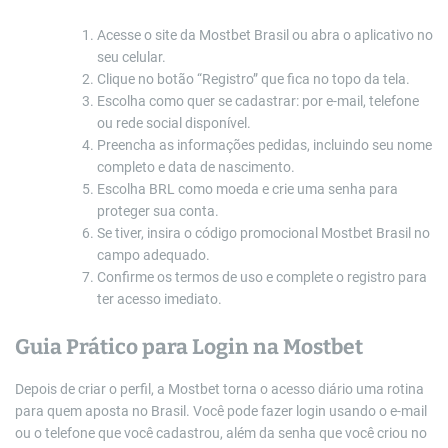
Acesse o site da Mostbet Brasil ou abra o aplicativo no
seu celular.
Clique no botão “Registro” que fica no topo da tela.
Escolha como quer se cadastrar: por e-mail, telefone
ou rede social disponível.
Preencha as informações pedidas, incluindo seu nome
completo e data de nascimento.
Escolha BRL como moeda e crie uma senha para
proteger sua conta.
Se tiver, insira o código promocional Mostbet Brasil no
campo adequado.
Confirme os termos de uso e complete o registro para
ter acesso imediato.
Guia Prático para Login na Mostbet
Depois de criar o perfil, a Mostbet torna o acesso diário uma rotina
para quem aposta no Brasil. Você pode fazer login usando o e-mail
ou o telefone que você cadastrou, além da senha que você criou no