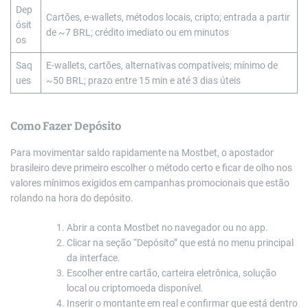
Dep
Cartões, e-wallets, métodos locais, cripto; entrada a partir
ósit
de ~7 BRL; crédito imediato ou em minutos
os
Saq
E-wallets, cartões, alternativas compatíveis; mínimo de
ues
~50 BRL; prazo entre 15 min e até 3 dias úteis
Como Fazer Depósito
Para movimentar saldo rapidamente na Mostbet, o apostador
brasileiro deve primeiro escolher o método certo e ficar de olho nos
valores mínimos exigidos em campanhas promocionais que estão
rolando na hora do depósito.
Abrir a conta Mostbet no navegador ou no app.
Clicar na seção “Depósito” que está no menu principal
da interface.
Escolher entre cartão, carteira eletrônica, solução
local ou criptomoeda disponível.
Inserir o montante em real e confirmar que está dentro