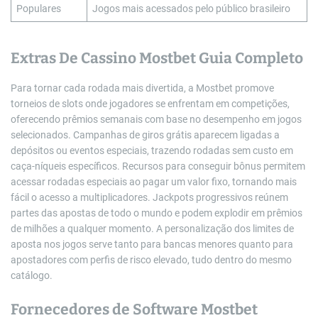
Populares
Jogos mais acessados pelo público brasileiro
Extras De Cassino Mostbet Guia Completo
Para tornar cada rodada mais divertida, a Mostbet promove
torneios de slots onde jogadores se enfrentam em competições,
oferecendo prêmios semanais com base no desempenho em jogos
selecionados. Campanhas de giros grátis aparecem ligadas a
depósitos ou eventos especiais, trazendo rodadas sem custo em
caça-níqueis específicos. Recursos para conseguir bônus permitem
acessar rodadas especiais ao pagar um valor fixo, tornando mais
fácil o acesso a multiplicadores. Jackpots progressivos reúnem
partes das apostas de todo o mundo e podem explodir em prêmios
de milhões a qualquer momento. A personalização dos limites de
aposta nos jogos serve tanto para bancas menores quanto para
apostadores com perfis de risco elevado, tudo dentro do mesmo
catálogo.
Fornecedores de Software Mostbet