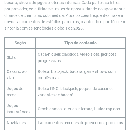
bacará, shows de jogos e loterias internas. Cada parte usa filtros
por provedor, volatilidade e limites de aposta, dando ao apostador a
chance de criar listas sob medida. Atualizações frequentes trazem
novos lançamentos de estúdios parceiros, mantendo o portfólio em
sintonia com as tendências globais de 2026.
Seção
Tipo de conteúdo
Caça-níqueis clássicos, vídeo slots, jackpots
Slots
progressivos
Cassino ao
Roleta, blackjack, bacará, game shows com
vivo
crupiês reais
Jogos de
Roleta RNG, blackjack, pôquer de cassino,
mesa
variantes de bacará
Jogos
Crash games, loterias internas, títulos rápidos
instantâneos
Novidades
Lançamentos recentes de provedores parceiros