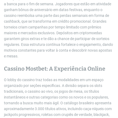
a banca para o fim de semana. Jogadores que estão em atividade
ganham bônus de aniversário em datas festivas, enquanto o
cassino reembolsa uma parte das perdas semanais em forma de
cashback, que se transforma em crédito promocional. Grandes
torneios criam campanhas por tempo limitado com prêmios
maiores e mercados exclusivos. Depósitos em criptomoedas
garantem giros extras e te dão a chance de participar de sorteios
regulares. Essa estrutura contínua fortalece o engajamento, dando
motivos constantes para voltar à conta e descobrir novas apostas
e mesas.
Cassino Mostbet: A Experiência Online
O lobby do cassino traz todas as modalidades em um espaço
organizado por seções específicas. A divisão separa os slots
tradicionais, o cassino ao vivo, os jogos de mesa, os títulos
instantâneos e outras categorias como os novos e os populares,
tornando a busca muito mais ágil. O catálogo brasileiro apresenta
aproximadamente 3.000 títulos ativos, incluindo caça-níqueis com
jackpots progressivos, roletas com crupiês de verdade, blackjack,