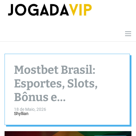
S
k
i
J
p
o
t
g
M
o
e
a
c
n
d
o
u
a
n
v
t
Mostbet Brasil:
i
e
p
n
Esportes, Slots,
t
Bônus e
Pagamentos em
18 de Maio, 2026
Shyllian
BRL