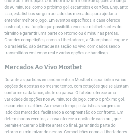
chute ou interrupção. O futebol traz um monte de opções ao longo
de 90 minutos, como o próximo gol, escanteios e cartões. Enquanto
isso, estatísticas surgem ao lado dos mercados para ajudar a
entender melhor o jogo. Em eventos específicos, a casa oferece
cash out, uma função que possibilita encerrar o bilhete antes do
término e garantir uma parte do retorno ou diminuir as perdas.
Grandes competições, como a Libertadores, a Champions League e
o Brasileirão, são destaque na seção ao vivo, com dados sendo
transmitidos em tempo real e várias opções de handicap.
Mercados Ao Vivo Mostbet
Durante as partidas em andamento, a Mostbet disponibiliza várias
opções de apostas ao mesmo tempo, com cotações que se ajustam
conforme cada lance, chute ou pausa. O futebol oferece uma
variedade de opções nos 90 minutos de jogo, como o próximo gol,
escanteios e cartões. Ao mesmo tempo, estatísticas surgem ao
lado dos mercados, facilitando a compreensão do confronto. Em
determinados eventos, a casa oferece a opção de cash out, que
permite encerrar o bilhete antes do final, garantindo parte do
retorno ou minimizando perdas. Competições como a Libertadores,