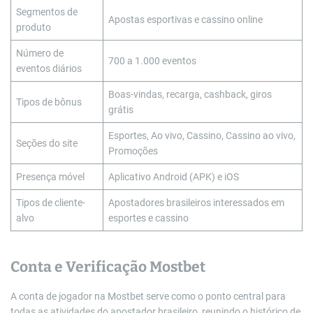
Segmentos de
Apostas esportivas e cassino online
produto
Número de
700 a 1.000 eventos
eventos diários
Boas-vindas, recarga, cashback, giros
Tipos de bônus
grátis
Esportes, Ao vivo, Cassino, Cassino ao vivo,
Seções do site
Promoções
Presença móvel
Aplicativo Android (APK) e iOS
Tipos de cliente-
Apostadores brasileiros interessados em
alvo
esportes e cassino
Conta e Verificação Mostbet
A conta de jogador na Mostbet serve como o ponto central para
todas as atividades do apostador brasileiro, reunindo o histórico de