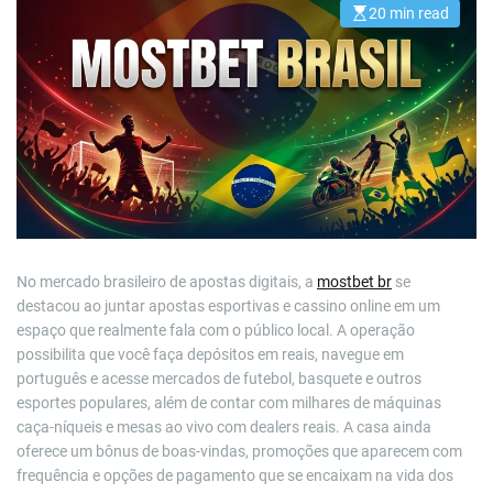
20 min read
E
s
t
i
m
a
t
e
d
r
e
a
d
t
i
m
e
No mercado brasileiro de apostas digitais, a
mostbet br
se
destacou ao juntar apostas esportivas e cassino online em um
espaço que realmente fala com o público local. A operação
possibilita que você faça depósitos em reais, navegue em
português e acesse mercados de futebol, basquete e outros
esportes populares, além de contar com milhares de máquinas
caça-níqueis e mesas ao vivo com dealers reais. A casa ainda
oferece um bônus de boas-vindas, promoções que aparecem com
frequência e opções de pagamento que se encaixam na vida dos