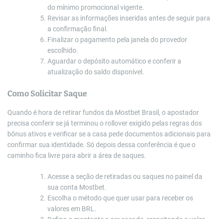
do mínimo promocional vigente.
Revisar as informações inseridas antes de seguir para
a confirmação final.
Finalizar o pagamento pela janela do provedor
escolhido.
Aguardar o depósito automático e conferir a
atualização do saldo disponível.
Como Solicitar Saque
Quando é hora de retirar fundos da Mostbet Brasil, o apostador
precisa conferir se já terminou o rollover exigido pelas regras dos
bônus ativos e verificar se a casa pede documentos adicionais para
confirmar sua identidade. Só depois dessa conferência é que o
caminho fica livre para abrir a área de saques.
Acesse a seção de retiradas ou saques no painel da
sua conta Mostbet.
Escolha o método que quer usar para receber os
valores em BRL.