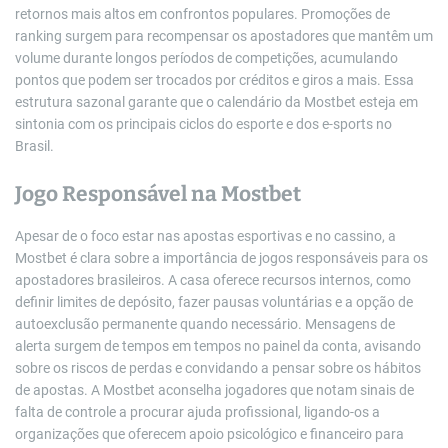
retornos mais altos em confrontos populares. Promoções de
ranking surgem para recompensar os apostadores que mantêm um
volume durante longos períodos de competições, acumulando
pontos que podem ser trocados por créditos e giros a mais. Essa
estrutura sazonal garante que o calendário da Mostbet esteja em
sintonia com os principais ciclos do esporte e dos e-sports no
Brasil.
Jogo Responsável na Mostbet
Apesar de o foco estar nas apostas esportivas e no cassino, a
Mostbet é clara sobre a importância de jogos responsáveis para os
apostadores brasileiros. A casa oferece recursos internos, como
definir limites de depósito, fazer pausas voluntárias e a opção de
autoexclusão permanente quando necessário. Mensagens de
alerta surgem de tempos em tempos no painel da conta, avisando
sobre os riscos de perdas e convidando a pensar sobre os hábitos
de apostas. A Mostbet aconselha jogadores que notam sinais de
falta de controle a procurar ajuda profissional, ligando-os a
organizações que oferecem apoio psicológico e financeiro para